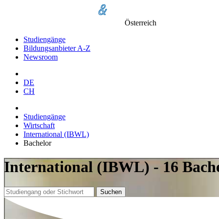
Österreich
Studiengänge
Bildungsanbieter A-Z
Newsroom
DE
CH
Studiengänge
Wirtschaft
International (IBWL)
Bachelor
International (IBWL) - 16 Bach
Suchen