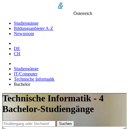
Österreich
Studiengänge
Bildungsanbieter A-Z
Newsroom
DE
CH
Studiengänge
IT/Computer
Technische Informatik
Bachelor
Technische Informatik - 4
Bachelor-Studiengänge
Suchen