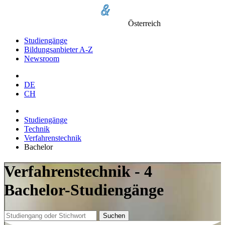
Österreich
Studiengänge
Bildungsanbieter A-Z
Newsroom
DE
CH
Studiengänge
Technik
Verfahrenstechnik
Bachelor
Verfahrenstechnik - 4
Bachelor-Studiengänge
Suchen