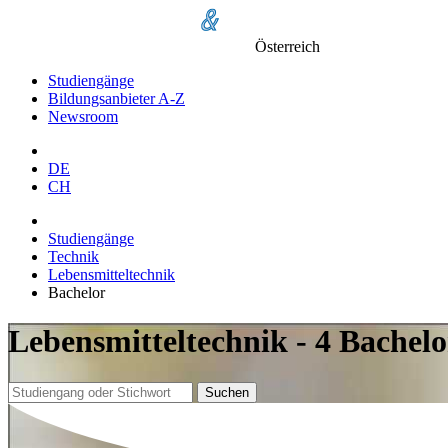
Österreich
Studiengänge
Bildungsanbieter A-Z
Newsroom
DE
CH
Studiengänge
Technik
Lebensmitteltechnik
Bachelor
Lebensmitteltechnik - 4 Bachel
Suchen