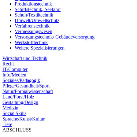
Produktionstechnik
Schiffstechnik, Seefahrt
Schuh/Textiltechnik
Umwelt/Umweltschutz
Verfahrenstechnik
Vermessungswesen
Versorgungstechnik/ Gebäudeversorgung
Werkstofftechnik
Weitere Spezialisierungen
Wirtschaft und Technik
Recht
IT/Computer
Info/Medien
Soziales/Pädagogik
Pflege/Gesundheit/Sport
Natur/Formalwissenschaft
Land/Forst/Holz
Gestaltung/Design
Medizin
Social Skills
Sprache/Kunst/Kultur
Tiere
ABSCHLUSS