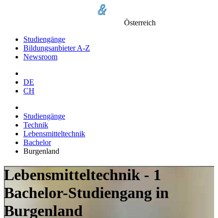
Österreich
Studiengänge
Bildungsanbieter A-Z
Newsroom
DE
CH
Studiengänge
Technik
Lebensmitteltechnik
Bachelor
Burgenland
Lebensmitteltechnik - 1
Bachelor-Studiengang in
Burgenland