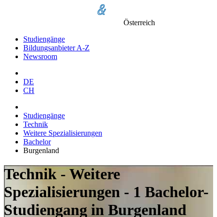
Österreich
Studiengänge
Bildungsanbieter A-Z
Newsroom
DE
CH
Studiengänge
Technik
Weitere Spezialisierungen
Bachelor
Burgenland
Technik - Weitere
Spezialisierungen - 1 Bachelor-
Studiengang in Burgenland