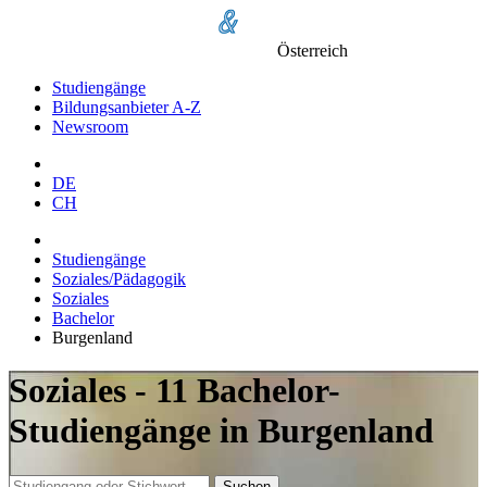
Österreich
Studiengänge
Bildungsanbieter A-Z
Newsroom
DE
CH
Studiengänge
Soziales/Pädagogik
Soziales
Bachelor
Burgenland
Soziales - 11 Bachelor-
Studiengänge in Burgenland
Suchen