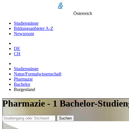
Österreich
Studiengänge
Bildungsanbieter A-Z
Newsroom
DE
CH
Studiengänge
Natur/Formalwissenschaft
Pharmazie
Bachelor
Burgenland
Pharmazie - 1 Bachelor-Studie
Suchen