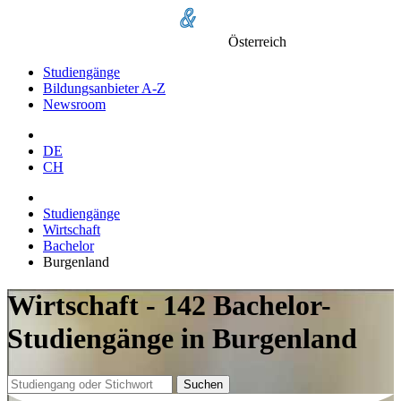
Österreich
Studiengänge
Bildungsanbieter A-Z
Newsroom
DE
CH
Studiengänge
Wirtschaft
Bachelor
Burgenland
Wirtschaft - 142 Bachelor-
Studiengänge in Burgenland
Suchen