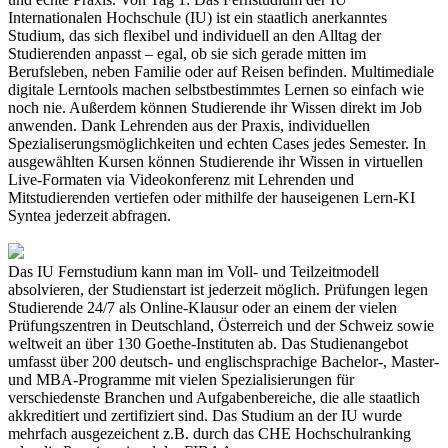
Internationalen Hochschule (IU) ist ein staatlich anerkanntes
Studium, das sich flexibel und individuell an den Alltag der
Studierenden anpasst – egal, ob sie sich gerade mitten im
Berufsleben, neben Familie oder auf Reisen befinden. Multimediale
digitale Lerntools machen selbstbestimmtes Lernen so einfach wie
noch nie. Außerdem können Studierende ihr Wissen direkt im Job
anwenden. Dank Lehrenden aus der Praxis, individuellen
Spezialiserungsmöglichkeiten und echten Cases jedes Semester. In
ausgewählten Kursen können Studierende ihr Wissen in virtuellen
Live-Formaten via Videokonferenz mit Lehrenden und
Mitstudierenden vertiefen oder mithilfe der hauseigenen Lern-KI
Syntea jederzeit abfragen.
Das IU Fernstudium kann man im Voll- und Teilzeitmodell
absolvieren, der Studienstart ist jederzeit möglich. Prüfungen legen
Studierende 24/7 als Online-Klausur oder an einem der vielen
Prüfungszentren in Deutschland, Österreich und der Schweiz sowie
weltweit an über 130 Goethe-Instituten ab. Das Studienangebot
umfasst über 200 deutsch- und englischsprachige Bachelor-, Master-
und MBA-Programme mit vielen Spezialisierungen für
verschiedenste Branchen und Aufgabenbereiche, die alle staatlich
akkreditiert und zertifiziert sind. Das Studium an der IU wurde
mehrfach ausgezeichent z.B. durch das CHE Hochschulranking