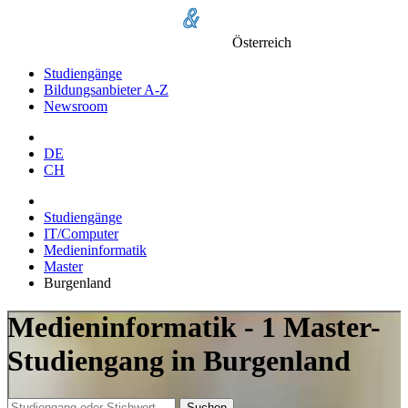
Österreich
Studiengänge
Bildungsanbieter A-Z
Newsroom
DE
CH
Studiengänge
IT/Computer
Medieninformatik
Master
Burgenland
Medieninformatik - 1 Master-
Studiengang in Burgenland
Suchen