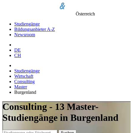
Österreich
Studiengänge
Bildungsanbieter A-Z
Newsroom
DE
CH
Studiengänge
Wirtschaft
Consulting
Master
Burgenland
Consulting - 13 Master-
Studiengänge in Burgenland
Suchen