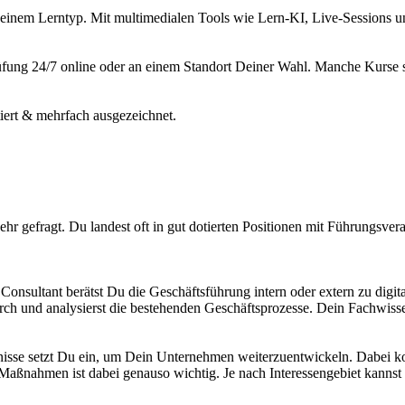
einem Lerntyp. Mit multimedialen Tools wie Lern-KI, Live-Sessions un
fung 24/7 online oder an einem Standort Deiner Wahl. Manche Kurse s
tiert & mehrfach ausgezeichnet.
ehr gefragt. Du landest oft in gut dotierten Positionen mit Führungsv
onsultant berätst Du die Geschäftsführung intern oder extern zu digit
rch und analysierst die bestehenden Geschäftsprozesse. Dein Fachwiss
isse setzt Du ein, um Dein Unternehmen weiterzuentwickeln. Dabei konz
ßnahmen ist dabei genauso wichtig. Je nach Interessengebiet kannst D