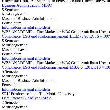
Universität Koblenz - Zentrum für Fernstudien und Universitäre We
Business Administration (MBA)
5 Semester
berufsbegleitend
Master of Business Administration
Fernstudium
Informationsmaterial anfordern
WBS AKADEMIE – Eine Marke der WBS Gruppe mit Ihren Hochsch
Compliance, ESG und Risikomanagement (LL.M) // 90 ECTS // 100
5 Semester
berufsbegleitend
Master of Laws
Fernstudium
Informationsmaterial anfordern
WBS AKADEMIE – Eine Marke der WBS Gruppe mit Ihren Hochsch
Compliance, ESG und Risikomanagement (MBA) // 120 ECTS // 10
5 Semester
berufsbegleitend
Master of Business Administration
Fernstudium
Informationsmaterial anfordern
SRH Fernhochschule – The Mobile University
Data Science & Analytics M.Sc.
2 Semester
berufsbegleitend