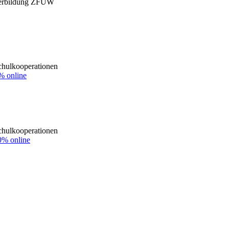
iterbildung ZFUW
ulkooperationen
% online
ulkooperationen
0% online