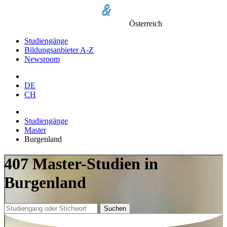
Österreich
Studiengänge
Bildungsanbieter A-Z
Newsroom
DE
CH
Studiengänge
Master
Burgenland
407 Master-Studien in
Burgenland
Suchen