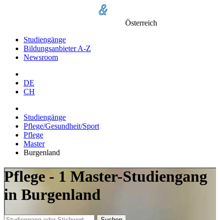
Österreich
Studiengänge
Bildungsanbieter A-Z
Newsroom
DE
CH
Studiengänge
Pflege/Gesundheit/Sport
Pflege
Master
Burgenland
Pflege - 1 Master-Studiengang
in Burgenland
Suchen