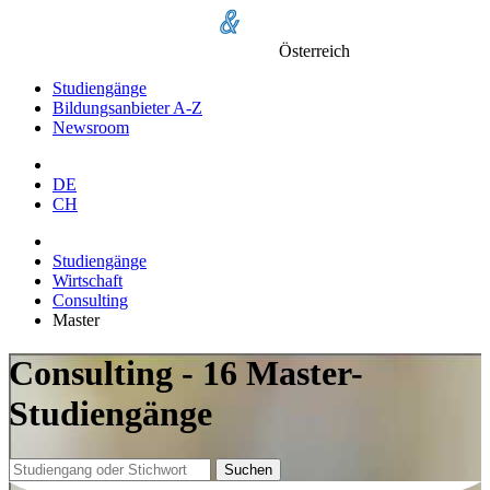
Österreich
Studiengänge
Bildungsanbieter A-Z
Newsroom
DE
CH
Studiengänge
Wirtschaft
Consulting
Master
Consulting - 16 Master-
Studiengänge
Suchen