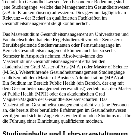
Technik im Gesundheitswesen. Von besonderer Bedeutung sind
jene Studiengänge, welche das Management im Gesundheitswesen
(z.B. in Krankenhäusern) adressieren. Dies gewinnt tagtäglich an
Relevanz – der Bedarf an qualifizierten Fachkräften im
Gesundheitsmanagement steigt kontinuierlich.
Das Masterstudium Gesundheitsmanagement an Universitäten und
Fachhochschulen hat eine Regelstudienzeit von vier Semestern.
Berufsbegleitende Studienvarianten oder Fernstudiengänge im
Bereich Gesundheitsmanagement können auch bis zu sechs
Semester in Anspruch nehmen. Absolvent/-innen des
Masterstudiums Gesundheitsmanagement erhalten den
akademischen Grad Master of Arts (M.A.) oder Master of Science
(M.Sc.). Weiterführende Gesundheitsmanagement-Studiengänge
schließen mit dem Master of Business Administration (MBA) ab.
Ein Studium im Bereich Public Health (ein Bereich, der eng mit
dem Gesundheitsmanagement verwandt ist) verleiht u.a. den Master
of Public Health (MPH) oder den akademischen Grad
Magister/Magistra der Gesundheitswissenschaften. Das
Masterstudium Gesundheitsmanagement spricht v.a. jene Personen
an, die bereits über berufliche Erfahrungen im Gesundheitswesen
verfügen und sich im Zuge eines weiterführenden Studiums u.a. für
die Führung einer Einrichtung qualifizieren möchten.
Studieninhalte und Lehrveranstaltungen