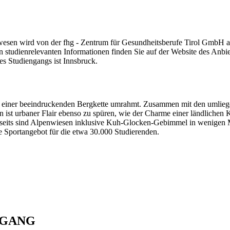
sen wird von der fhg - Zentrum für Gesundheitsberufe Tirol GmbH an
n studienrelevanten Informationen finden Sie auf der Website des Anbi
es Studiengangs ist Innsbruck.
n einer beeindruckenden Bergkette umrahmt. Zusammen mit den umliegen
st urbaner Flair ebenso zu spüren, wie der Charme einer ländlichen Kl
erseits sind Alpenwiesen inklusive Kuh-Glocken-Gebimmel in wenigen Mi
e Sportangebot für die etwa 30.000 Studierenden.
NGANG