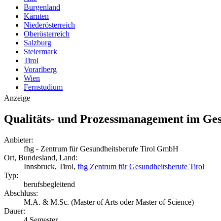
Burgenland
Kärnten
Niederösterreich
Oberösterreich
Salzburg
Steiermark
Tirol
Vorarlberg
Wien
Fernstudium
Anzeige
Qualitäts- und Prozessmanagement im Ge
Anbieter:
fhg - Zentrum für Gesundheitsberufe Tirol GmbH
Ort, Bundesland, Land:
Innsbruck, Tirol,
fhg Zentrum für Gesundheitsberufe Tirol
Typ:
berufsbegleitend
Abschluss:
M.A. & M.Sc. (Master of Arts oder Master of Science)
Dauer:
4 Semester