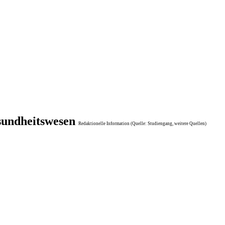
sundheitswesen
Redaktionelle Information (Quelle: Studiengang, weitere Quellen)