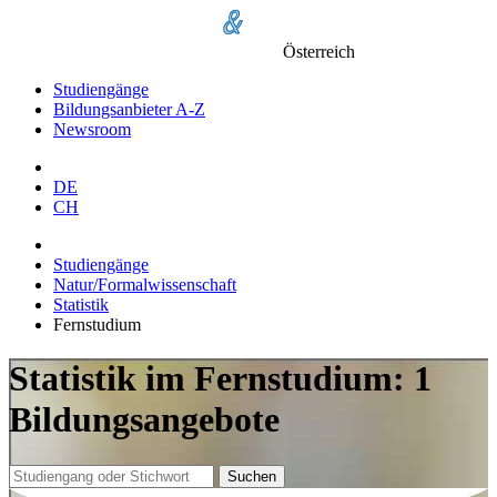
Österreich
Studiengänge
Bildungsanbieter A-Z
Newsroom
DE
CH
Studiengänge
Natur/Formalwissenschaft
Statistik
Fernstudium
Statistik im Fernstudium: 1
Bildungsangebote
Suchen