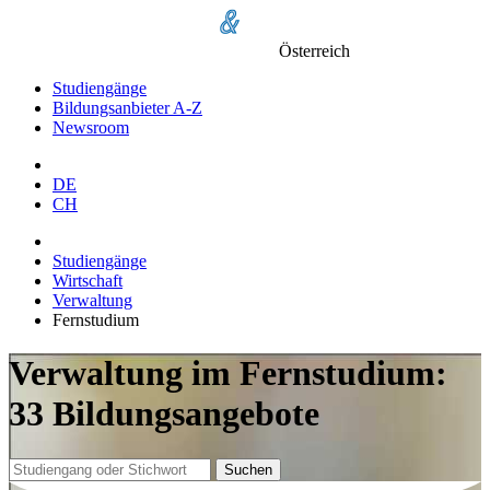
Österreich
Studiengänge
Bildungsanbieter A-Z
Newsroom
DE
CH
Studiengänge
Wirtschaft
Verwaltung
Fernstudium
Verwaltung im Fernstudium:
33 Bildungsangebote
Suchen