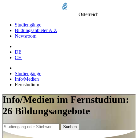
Österreich
Studiengänge
Bildungsanbieter A-Z
Newsroom
DE
CH
Studiengänge
Info/Medien
Fernstudium
Info/Medien im Fernstudium:
26 Bildungsangebote
Suchen