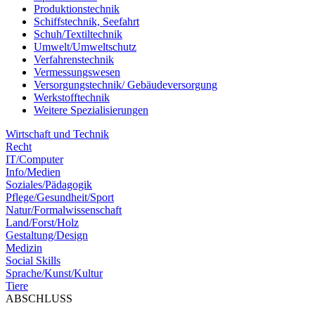
Produktionstechnik
Schiffstechnik, Seefahrt
Schuh/Textiltechnik
Umwelt/Umweltschutz
Verfahrenstechnik
Vermessungswesen
Versorgungstechnik/ Gebäudeversorgung
Werkstofftechnik
Weitere Spezialisierungen
Wirtschaft und Technik
Recht
IT/Computer
Info/Medien
Soziales/Pädagogik
Pflege/Gesundheit/Sport
Natur/Formalwissenschaft
Land/Forst/Holz
Gestaltung/Design
Medizin
Social Skills
Sprache/Kunst/Kultur
Tiere
ABSCHLUSS