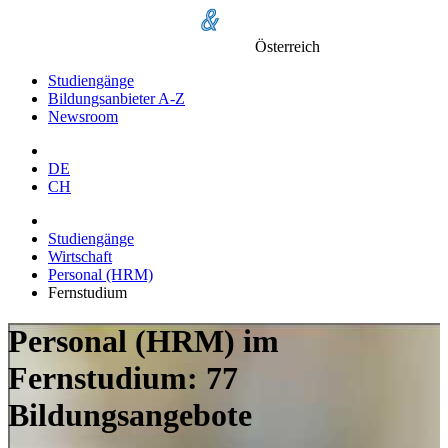
Österreich
Studiengänge
Bildungsanbieter A-Z
Newsroom
DE
CH
Studiengänge
Wirtschaft
Personal (HRM)
Fernstudium
Personal (HRM) im
Fernstudium: 77
Bildungsangebote