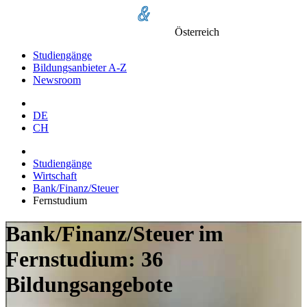
Österreich
Studiengänge
Bildungsanbieter A-Z
Newsroom
DE
CH
Studiengänge
Wirtschaft
Bank/Finanz/Steuer
Fernstudium
Bank/Finanz/Steuer im
Fernstudium: 36
Bildungsangebote