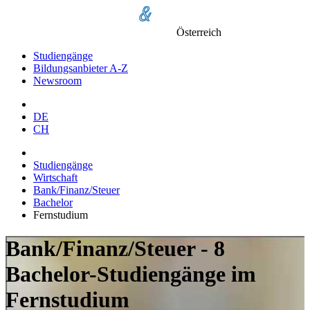
Österreich
Studiengänge
Bildungsanbieter A-Z
Newsroom
DE
CH
Studiengänge
Wirtschaft
Bank/Finanz/Steuer
Bachelor
Fernstudium
Bank/Finanz/Steuer - 8
Bachelor-Studiengänge im
Fernstudium