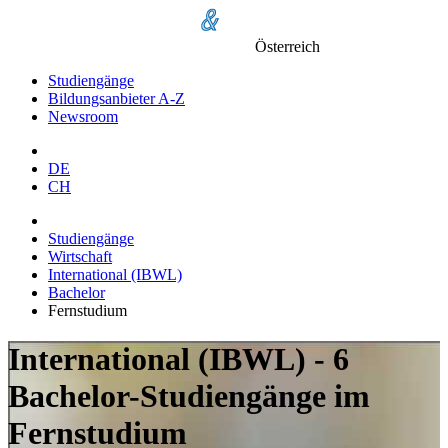
Österreich
Studiengänge
Bildungsanbieter A-Z
Newsroom
DE
CH
Studiengänge
Wirtschaft
International (IBWL)
Bachelor
Fernstudium
International (IBWL) - 6
Bachelor-Studiengänge im
Fernstudium