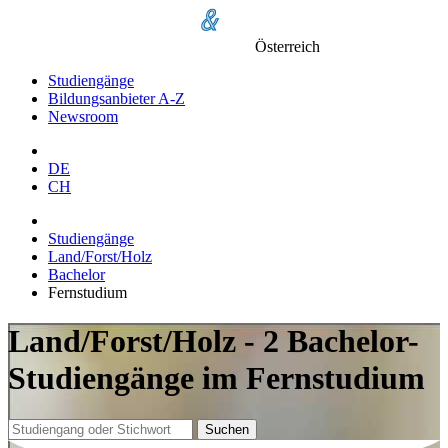
Österreich
Studiengänge
Bildungsanbieter A-Z
Newsroom
DE
CH
Studiengänge
Land/Forst/Holz
Bachelor
Fernstudium
Land/Forst/Holz - 2 Bachelor-
Studiengänge im Fernstudium
Suchen