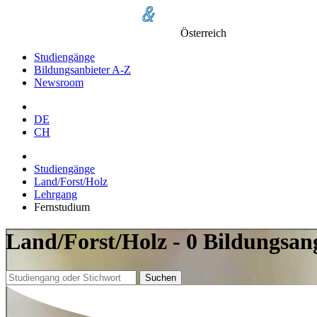
Österreich
Studiengänge
Bildungsanbieter A-Z
Newsroom
DE
CH
Studiengänge
Land/Forst/Holz
Lehrgang
Fernstudium
Land/Forst/Holz - 0 Bildungsa
Suchen