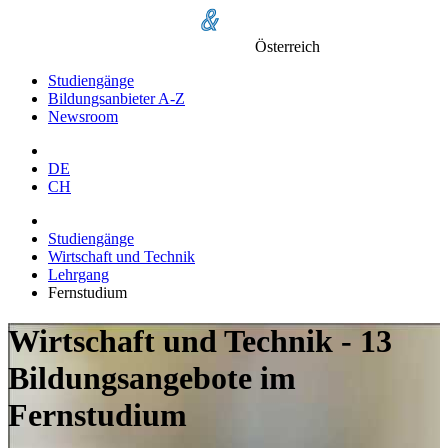
Österreich
Studiengänge
Bildungsanbieter A-Z
Newsroom
DE
CH
Studiengänge
Wirtschaft und Technik
Lehrgang
Fernstudium
Wirtschaft und Technik - 13
Bildungsangebote im
Fernstudium