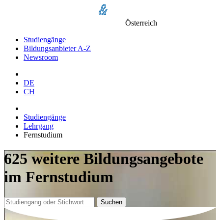
Österreich
Studiengänge
Bildungsanbieter A-Z
Newsroom
DE
CH
Studiengänge
Lehrgang
Fernstudium
625 weitere Bildungsangebote
im Fernstudium
Suchen