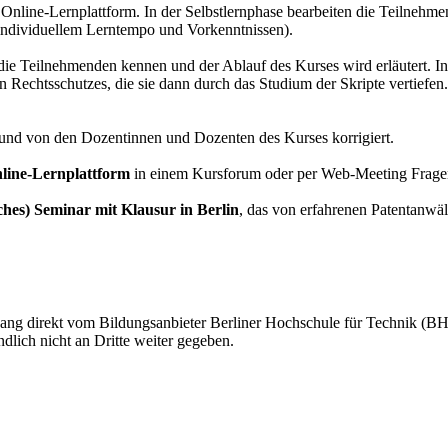
 Online-Lernplattform. In der Selbstlernphase bearbeiten die Teilnehme
individuellem Lerntempo und Vorkenntnissen).
die Teilnehmenden kennen und der Ablauf des Kurses wird erläutert. I
n Rechtsschutzes, die sie dann durch das Studium der Skripte vertief
 und von den Dozentinnen und Dozenten des Kurses korrigiert.
line-Lernplattform
in einem Kursforum oder per Web-Meeting Fragen 
sches) Seminar mit Klausur in Berlin
, das von erfahrenen Patentanwä
gang direkt vom Bildungsanbieter Berliner Hochschule für Technik (BH
ndlich nicht an Dritte weiter gegeben.