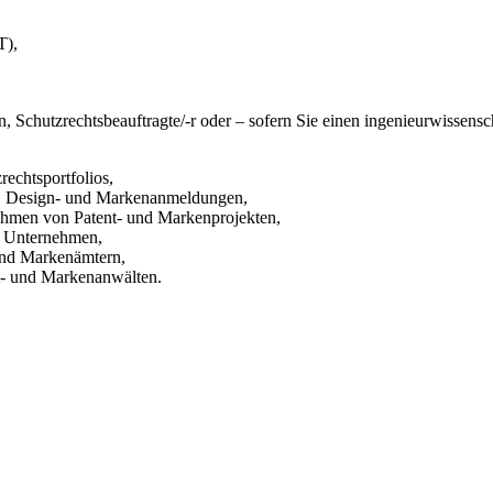
T),
n, Schutzrechtsbeauftragte/-r oder – sofern Sie einen ingenieurwissensc
chtsportfolios,
-, Design- und Markenanmeldungen,
hmen von Patent- und Markenprojekten,
 Unternehmen,
und Markenämtern,
t- und Markenanwälten.