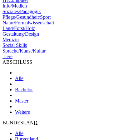
IT/Computer
Info/Medien
Soziales/Pädagogik
Pflege/Gesundheit/Sport
Natur/Formalwissenschaft
Land/Forst/Holz
Gestaltung/Design
Medizin
Social Skills
Sprache/Kunst/Kultur
Tiere
ABSCHLUSS
Alle
Bachelor
Master
Weitere
BUNDESLAND
Alle
Burgenland