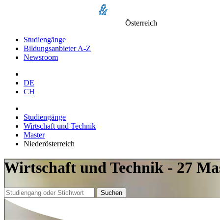
Österreich
Studiengänge
Bildungsanbieter A-Z
Newsroom
DE
CH
Studiengänge
Wirtschaft und Technik
Master
Niederösterreich
Wirtschaft und Technik - 27 Ma
Suchen