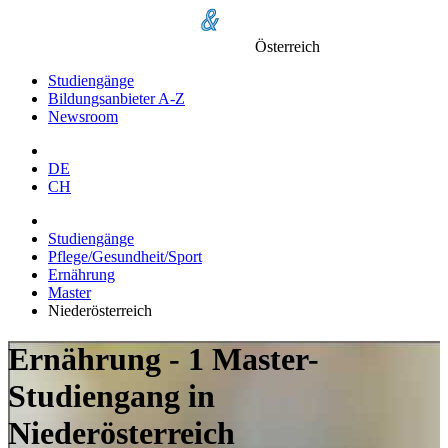
Österreich
Studiengänge
Bildungsanbieter A-Z
Newsroom
DE
CH
Studiengänge
Pflege/Gesundheit/Sport
Ernährung
Master
Niederösterreich
Ernährung - 1 Master-
Studiengang in
Niederösterreich