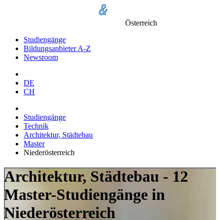
Österreich
Studiengänge
Bildungsanbieter A-Z
Newsroom
DE
CH
Studiengänge
Technik
Architektur, Städtebau
Master
Niederösterreich
Architektur, Städtebau - 12
Master-Studiengänge in
Niederösterreich