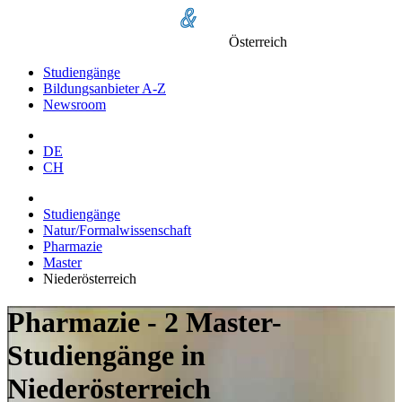
Österreich
Studiengänge
Bildungsanbieter A-Z
Newsroom
DE
CH
Studiengänge
Natur/Formalwissenschaft
Pharmazie
Master
Niederösterreich
Pharmazie - 2 Master-
Studiengänge in
Niederösterreich