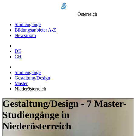
Österreich
Studiengänge
Bildungsanbieter A-Z
Newsroom
DE
CH
Studiengänge
Gestaltung/Design
Master
Niederösterreich
Gestaltung/Design - 7 Master-
Studiengänge in
Niederösterreich