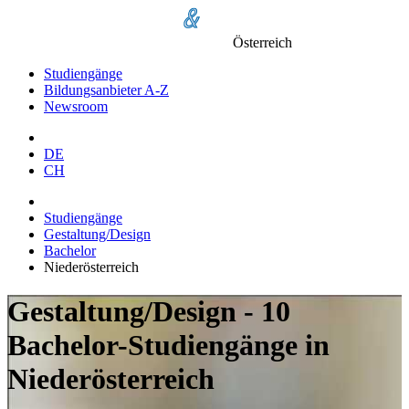
Österreich
Studiengänge
Bildungsanbieter A-Z
Newsroom
DE
CH
Studiengänge
Gestaltung/Design
Bachelor
Niederösterreich
Gestaltung/Design - 10
Bachelor-Studiengänge in
Niederösterreich