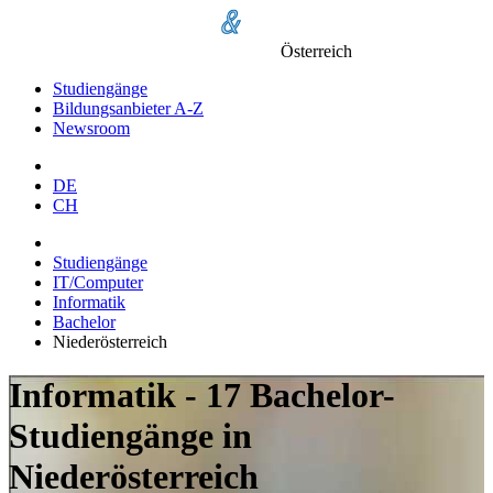
Österreich
Studiengänge
Bildungsanbieter A-Z
Newsroom
DE
CH
Studiengänge
IT/Computer
Informatik
Bachelor
Niederösterreich
Informatik - 17 Bachelor-
Studiengänge in
Niederösterreich