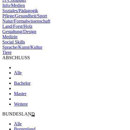
IT/Computer
Info/Medien
Soziales/Pädagogik
Pflege/Gesundheit/Sport
Natur/Formalwissenschaft
Land/Forst/Holz
Gestaltung/Design
Medizin
Social Skills
Sprache/Kunst/Kultur
Tiere
ABSCHLUSS
Alle
Bachelor
Master
Weitere
BUNDESLAND
Alle
Burgenland