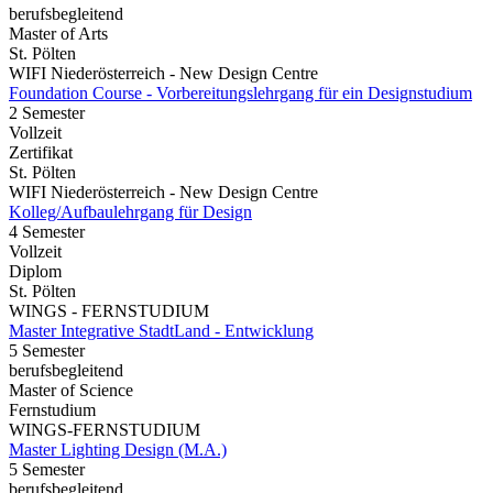
berufsbegleitend
Master of Arts
St. Pölten
WIFI Niederösterreich - New Design Centre
Foundation Course - Vorbereitungslehrgang für ein Designstudium
2 Semester
Vollzeit
Zertifikat
St. Pölten
WIFI Niederösterreich - New Design Centre
Kolleg/Aufbaulehrgang für Design
4 Semester
Vollzeit
Diplom
St. Pölten
WINGS - FERNSTUDIUM
Master Integrative StadtLand - Entwicklung
5 Semester
berufsbegleitend
Master of Science
Fernstudium
WINGS-FERNSTUDIUM
Master Lighting Design (M.A.)
5 Semester
berufsbegleitend