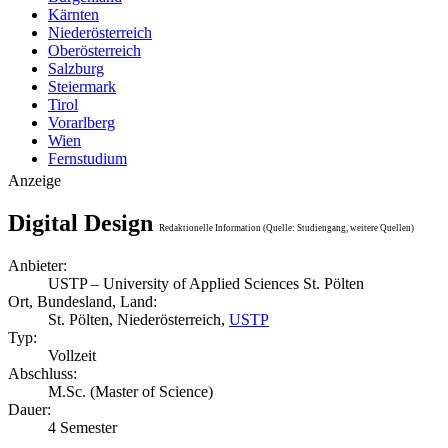
Kärnten
Niederösterreich
Oberösterreich
Salzburg
Steiermark
Tirol
Vorarlberg
Wien
Fernstudium
Anzeige
Digital Design
Redaktionelle Information (Quelle: Studiengang, weitere Quellen)
Anbieter:
USTP – University of Applied Sciences St. Pölten
Ort, Bundesland, Land:
St. Pölten, Niederösterreich,
USTP
Typ:
Vollzeit
Abschluss:
M.Sc. (Master of Science)
Dauer:
4 Semester