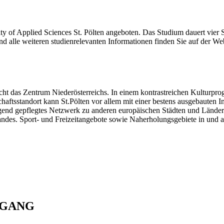
y of Applied Sciences St. Pölten angeboten. Das Studium dauert vier
und alle weiteren studienrelevanten Informationen finden Sie auf der W
nsicht das Zentrum Niederösterreichs. In einem kontrastreichen Kulturpr
tschaftsstandort kann St.Pölten vor allem mit einer bestens ausgebauten
rragend gepflegtes Netzwerk zu anderen europäischen Städten und Lände
es. Sport- und Freizeitangebote sowie Naherholungsgebiete in und auß
NGANG