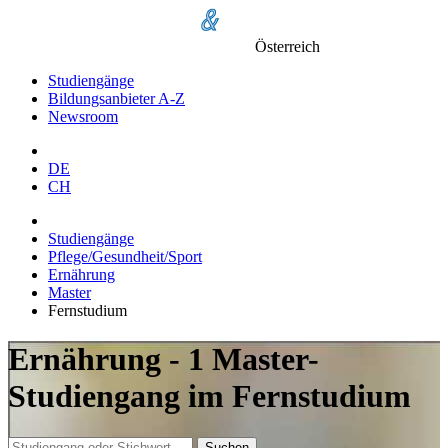
Österreich
Studiengänge
Bildungsanbieter A-Z
Newsroom
DE
CH
Studiengänge
Pflege/Gesundheit/Sport
Ernährung
Master
Fernstudium
Ernährung - 1 Master-
Studiengang im Fernstudium
Suchen