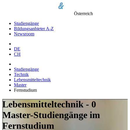
Österreich
Studiengänge
Bildungsanbieter A-Z
Newsroom
DE
CH
Studiengänge
Technik
Lebensmitteltechnik
Master
Fernstudium
Lebensmitteltechnik - 0
Master-Studiengänge im
Fernstudium