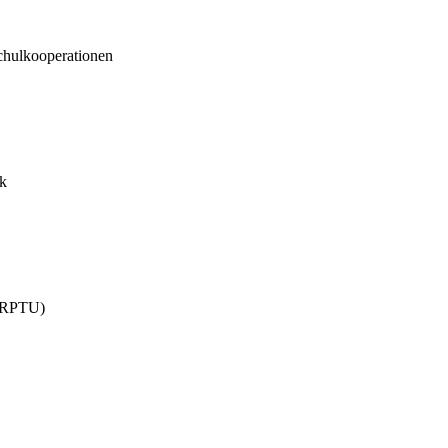
ulkooperationen
rk
 (RPTU)