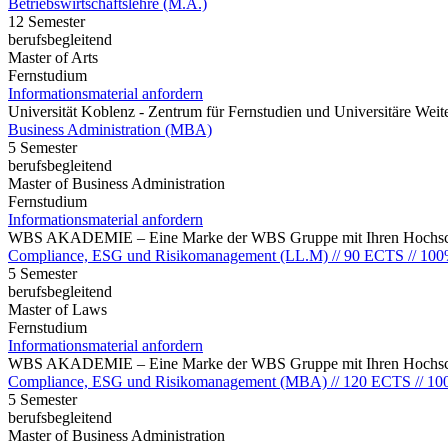
Betriebswirtschaftslehre (M.A.)
12 Semester
berufsbegleitend
Master of Arts
Fernstudium
Informationsmaterial anfordern
Universität Koblenz - Zentrum für Fernstudien und Universitäre We
Business Administration (MBA)
5 Semester
berufsbegleitend
Master of Business Administration
Fernstudium
Informationsmaterial anfordern
WBS AKADEMIE – Eine Marke der WBS Gruppe mit Ihren Hochsch
Compliance, ESG und Risikomanagement (LL.M) // 90 ECTS // 100
5 Semester
berufsbegleitend
Master of Laws
Fernstudium
Informationsmaterial anfordern
WBS AKADEMIE – Eine Marke der WBS Gruppe mit Ihren Hochsch
Compliance, ESG und Risikomanagement (MBA) // 120 ECTS // 10
5 Semester
berufsbegleitend
Master of Business Administration