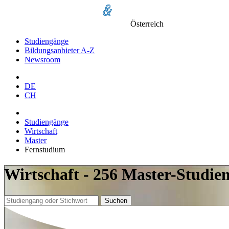
Österreich
Studiengänge
Bildungsanbieter A-Z
Newsroom
DE
CH
Studiengänge
Wirtschaft
Master
Fernstudium
Wirtschaft - 256 Master-Studi
Suchen