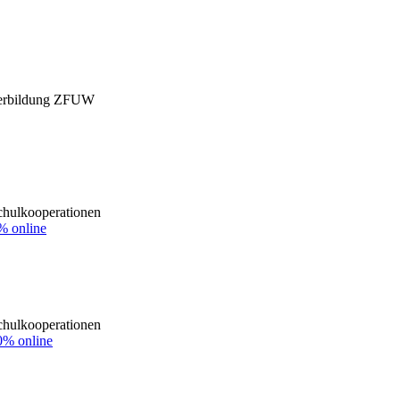
iterbildung ZFUW
ulkooperationen
% online
ulkooperationen
0% online