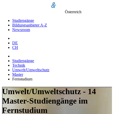
Österreich
Studiengänge
Bildungsanbieter A-Z
Newsroom
DE
CH
Studiengänge
Technik
Umwelt/Umweltschutz
Master
Fernstudium
Umwelt/Umweltschutz - 14
Master-Studiengänge im
Fernstudium