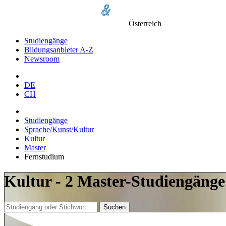
Österreich
Studiengänge
Bildungsanbieter A-Z
Newsroom
DE
CH
Studiengänge
Sprache/Kunst/Kultur
Kultur
Master
Fernstudium
Kultur - 2 Master-Studiengäng
Suchen