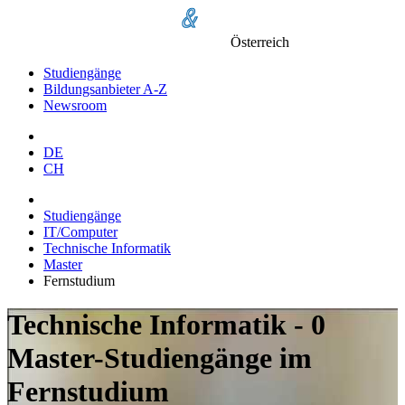
Österreich
Studiengänge
Bildungsanbieter A-Z
Newsroom
DE
CH
Studiengänge
IT/Computer
Technische Informatik
Master
Fernstudium
Technische Informatik - 0
Master-Studiengänge im
Fernstudium