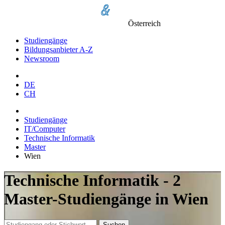
Österreich
Studiengänge
Bildungsanbieter A-Z
Newsroom
DE
CH
Studiengänge
IT/Computer
Technische Informatik
Master
Wien
Technische Informatik - 2
Master-Studiengänge in Wien
Suchen