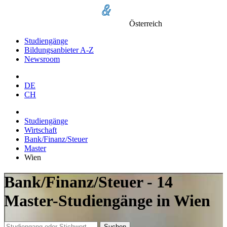
Österreich
Studiengänge
Bildungsanbieter A-Z
Newsroom
DE
CH
Studiengänge
Wirtschaft
Bank/Finanz/Steuer
Master
Wien
Bank/Finanz/Steuer - 14
Master-Studiengänge in Wien
Suchen