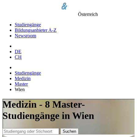
Österreich
Studiengänge
Bildungsanbieter A-Z
Newsroom
DE
CH
Studiengänge
Medizin
Master
Wien
Medizin - 8 Master-
Studiengänge in Wien
Suchen