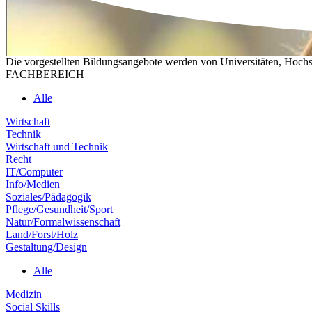
Die vorgestellten Bildungsangebote werden von Universitäten, Hochs
FACHBEREICH
Alle
Wirtschaft
Technik
Wirtschaft und Technik
Recht
IT/Computer
Info/Medien
Soziales/Pädagogik
Pflege/Gesundheit/Sport
Natur/Formalwissenschaft
Land/Forst/Holz
Gestaltung/Design
Alle
Medizin
Social Skills