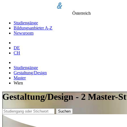
Österreich
Studiengänge
Bildungsanbieter A-Z
Newsroom
DE
CH
Studiengänge
Gestaltung/Design
Master
Wien
Gestaltung/Design - 2 Master-S
Suchen